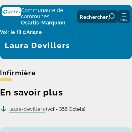
Panneau de gestion des cookies
Communauté de
communes
Rechercher
Menu
Osartis-Marquion
Voir le fil d’Ariane
Laura Devillers
Infirmière
En savoir plus
laura-devillers
(vcf - 356 Octets)