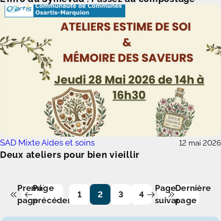
SAD Mixte Aides et soins
12 mai 2026
Deux ateliers pour bien vieillir
Première
Page
Page
Dernière
1
2
3
4
page
précédente
suivante
page