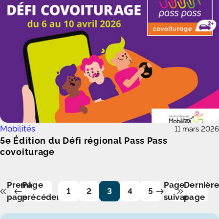
Mobilités
11 mars 2026
5e Édition du Défi régional Pass Pass
covoiturage
Première
Page
Page
Dernière
1
2
3
4
5
page
précédente
suivante
page