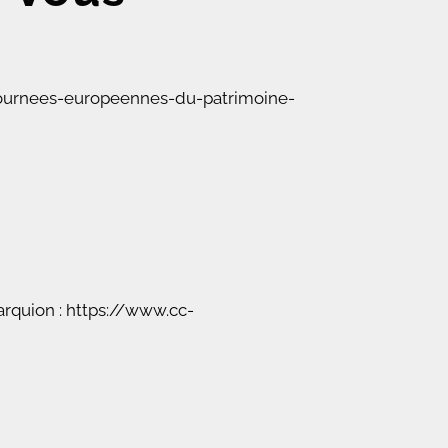
s-journees-europeennes-du-patrimoine-
rquion : https://www.cc-