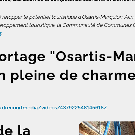
évelopper le potentiel touristique d’Osartis-Marquion. Afin 
développement touristique, la Communauté de Communes O
s
.
portage "Osartis-Ma
n pleine de charme"
xdrecourtmedia/videos/437922548145618/
de la