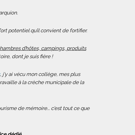
Marquion.
t potentiel qu’il convient de fortifier.
chambres d’hôtes, campings, produits
re, dont je suis fière !
, j'y ai vécu mon collège, mes plus
vaille à la crèche municipale de la
ourisme de mémoire... c'est tout ce que
ce dédié.