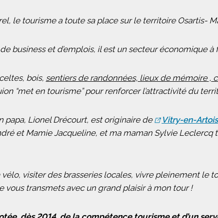
rel, le tourisme a toute sa place sur le territoire Osartis- 
de business et d’emplois, il est un secteur économique à for
eltes, bois,
sentiers de randonnées, lieux de mémoire , 
on “met en tourisme” pour renforcer l’attractivité du territoi
n papa, Lionel Drécourt, est originaire de
Vitry-en-Artois
dré et Mamie Jacqueline, et ma maman Sylvie Leclercq tra
vélo, visiter des brasseries locales, vivre pleinement le t
je vous transmets avec un grand plaisir à mon tour !
e, dès 2014, de la compétence tourisme et d’un servi