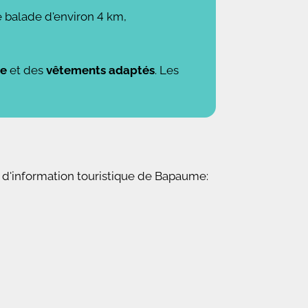
e balade d'environ 4 km,
he
et des
vêtements adaptés
. Les
au d'information touristique de Bapaume: